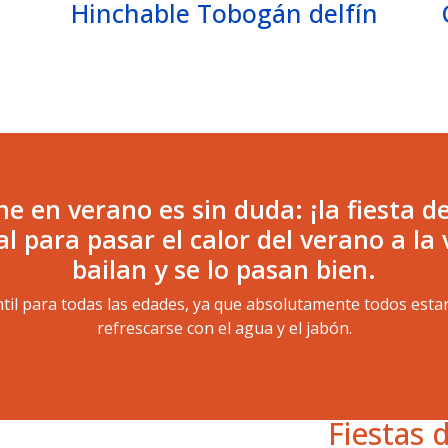
Hinchable Tobogán delfín
ne en verano es sin duda: ¡la fiesta 
al para pasar el calor del verano a l
bailan y se lo pasan bien.
antil para todas las edades, ya que absolutamente todos esta
refrescarse con el agua y el jabón.
Fiestas 