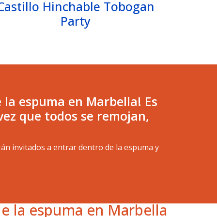
Castillo Hinchable Tobogan
Party
de la espuma en Marbella! Es
a vez que todos se remojan,
rán invitados a entrar dentro de la espuma y
de la espuma en Marbella