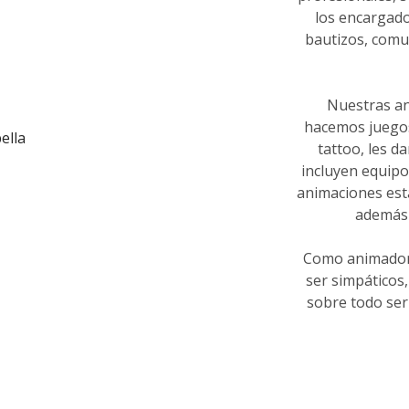
los encargado
bautizos, comu
Nuestras an
hacemos juegos,
tattoo, les d
incluyen equipo
animaciones está
además 
Como animadore
ser simpáticos,
sobre todo ser