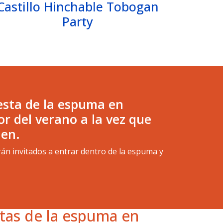
Castillo Hinchable Tobogan
Party
iesta de la espuma en
or del verano a la vez que
ien.
rán invitados a entrar dentro de la espuma y
stas de la espuma en