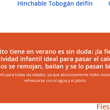
Hinchable Tobogán delfín
ito tiene en verano es sin duda: ¡la f
idad infantil ideal para pasar el cal
os se remojan, bailan y se lo pasan b
antil para todas las edades, ya que absolutamente todos esta
refrescarse con el agua y el jabón.
Fie